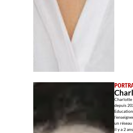
PORTRA
Char
Charlott
depuis 202
Educatio
l’enseigne
un réseau 
il y a 2 ans