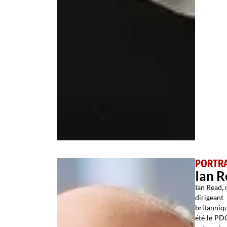
PORTRA
Ian 
Ian Read, 
dirigea
britanniqu
été le PDG