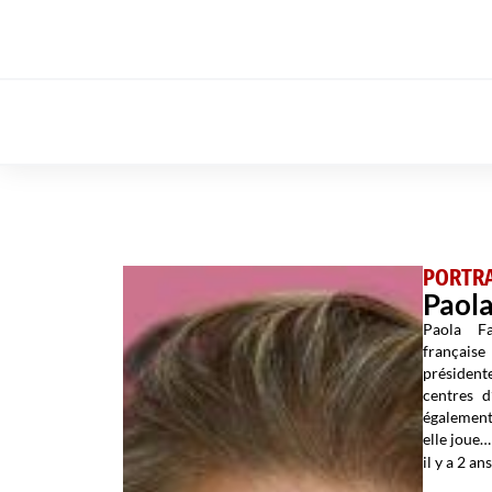
PORTRA
Paola
Paola Fa
françai
président
centres d
égalemen
elle joue…
il y a 2 ans