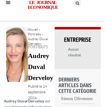
LE JOURNAL
ECONOMIQUE
Accueil
»
Portraits
»
ENTREPRISE
Audrey Duval
Derveloy
PORTRAITS
Aucun
Audrey
résultat
Duval
Derveloy
DERNIERS
ARTICLES DANS
Publié le
19
CETTE CATÉGORIE
septembre
2024
Simon Olivennes
Audrey Duval Derveloy
est
une dirigeante influente dans