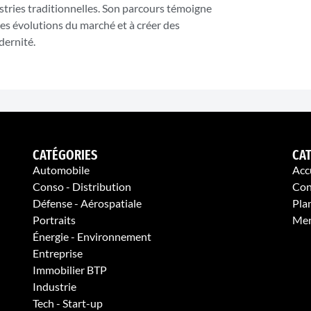
stries traditionnelles. Son parcours témoigne
les évolutions du marché et à créer des
dernité.
CATÉGORIES
CA
Automobile
Acc
Conso - Distribution
Con
Défense - Aérospatiale
Plan
Portraits
Men
Énergie - Environnement
Entreprise
Immobilier BTP
Industrie
Tech - Start-up