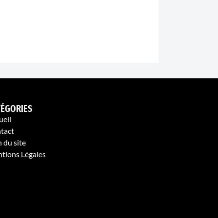
TÉGORIES
ueil
tact
 du site
tions Légales