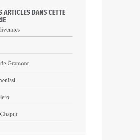
S ARTICLES DANS CETTE
IE
livennes
s de Gramont
enissi
iero
 Chaput