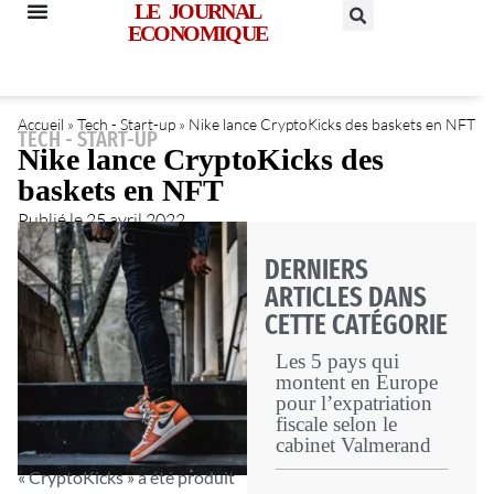
LE JOURNAL
ECONOMIQUE
Accueil
»
Tech - Start-up
»
Nike lance CryptoKicks des baskets en NFT
TECH - START-UP
Nike lance CryptoKicks des
baskets en NFT
Publié le
25 avril 2022
DERNIERS
ARTICLES DANS
CETTE CATÉGORIE
Les 5 pays qui
montent en Europe
pour l’expatriation
fiscale selon le
cabinet Valmerand
« CryptoKicks » a été produit