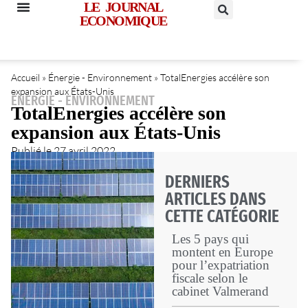
LE JOURNAL
ECONOMIQUE
Accueil
»
Énergie - Environnement
»
TotalEnergies accélère son
expansion aux États-Unis
ÉNERGIE - ENVIRONNEMENT
TotalEnergies accélère son
expansion aux États-Unis
Publié le
27 avril 2022
DERNIERS
ARTICLES DANS
CETTE CATÉGORIE
Les 5 pays qui
montent en Europe
pour l’expatriation
fiscale selon le
cabinet Valmerand