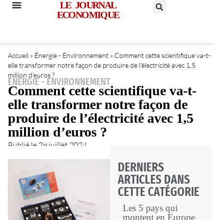
LE JOURNAL
ECONOMIQUE
Accueil
»
Énergie - Environnement
»
Comment cette scientifique va-t-
elle transformer notre façon de produire de l’électricité avec 1,5
million d’euros ?
ÉNERGIE - ENVIRONNEMENT
Comment cette scientifique va-t-
elle transformer notre façon de
produire de l’électricité avec 1,5
million d’euros ?
Publié le
29 juillet 2024
DERNIERS
ARTICLES DANS
CETTE CATÉGORIE
Les 5 pays qui
montent en Europe