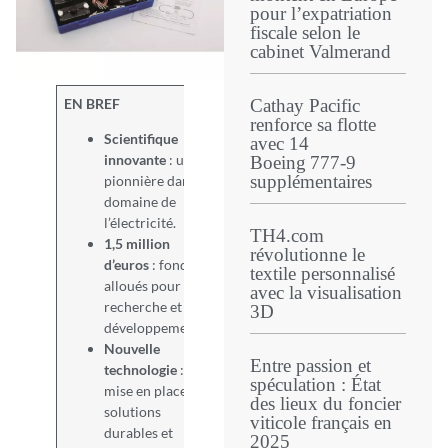
pour l’expatriation
fiscale selon le
cabinet Valmerand
EN BREF
Cathay Pacific
renforce sa flotte
Scientifique
avec 14
innovante
: une
Boeing 777‑9
supplémentaires
pionnière dans le
domaine de
l’électricité.
TH4.com
1,5 million
révolutionne le
d’euros
: fonds
textile personnalisé
alloués pour la
avec la visualisation
recherche et le
3D
développement.
Nouvelle
Entre passion et
technologie
:
spéculation : État
mise en place de
des lieux du foncier
solutions
viticole français en
durables et
2025