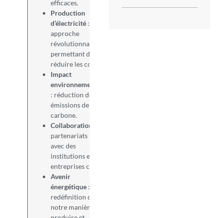
efficaces.
Production
d’électricité
:
approche
révolutionnaire
permettant de
réduire les coûts.
Impact
environnemental
: réduction des
émissions de
carbone.
Collaboration
:
partenariats
avec des
institutions et
entreprises clés.
Avenir
énergétique
:
redéfinition de
notre manière de
produire et