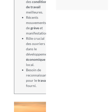
des
conditions
de travail
meilleures.
Récents
mouvements
de
grève
et
manifestations.
Rôle crucial
des ouvriers
dans le
développement
économique
local.
Besoin de
reconnaissance
pour le
travail
fourni.