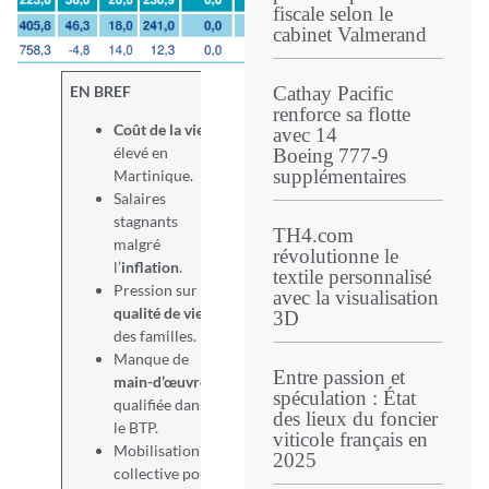
fiscale selon le
cabinet Valmerand
EN BREF
Cathay Pacific
renforce sa flotte
Coût de la vie
avec 14
élevé en
Boeing 777‑9
supplémentaires
Martinique.
Salaires
stagnants
TH4.com
malgré
révolutionne le
l’
inflation
.
textile personnalisé
Pression sur la
avec la visualisation
qualité de vie
3D
des familles.
Manque de
Entre passion et
main-d’œuvre
spéculation : État
qualifiée dans
des lieux du foncier
le BTP.
viticole français en
Mobilisation
2025
collective pour