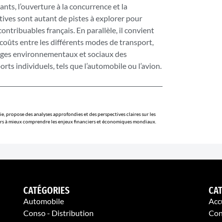
ts, l’ouverture à la concurrence et la
ives sont autant de pistes à explorer pour
contribuables français. En parallèle, il convient
 coûts entre les différents modes de transport,
ges environnementaux et sociaux des
rts individuels, tels que l’automobile ou l’avion.
, propose des analyses approfondies et des perspectives claires sur les
urs à mieux comprendre les enjeux financiers et économiques mondiaux.
CATÉGORIES
CA
Automobile
Acc
Conso - Distribution
Con