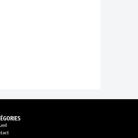
TÉGORIES
ueil
tact