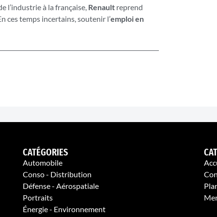
l’industrie à la française,
Renault
reprend
n ces temps incertains, soutenir l’
emploi en
CATÉGORIES
CA
Automobile
Acc
Conso - Distribution
Con
Défense - Aérospatiale
Plan
Portraits
Men
Énergie - Environnement