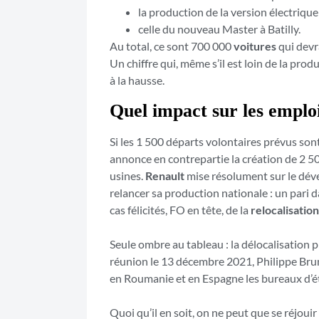
la production de la version électrique 
celle du nouveau Master à Batilly.
Au total, ce sont 700 000
voitures
qui devr
Un chiffre qui, même s’il est loin de la pr
à la hausse.
Quel impact sur les emplo
Si les 1 500 départs volontaires prévus so
annonce en contrepartie la création de 2 5
usines.
Renault
mise résolument sur le dév
relancer sa production nationale : un pari d
cas félicités, FO en tête, de la
relocalisation
Seule ombre au tableau : la délocalisation 
réunion le 13 décembre 2021, Philippe Brune
en Roumanie et en Espagne les bureaux d’ét
Quoi qu’il en soit, on ne peut que se réjouir