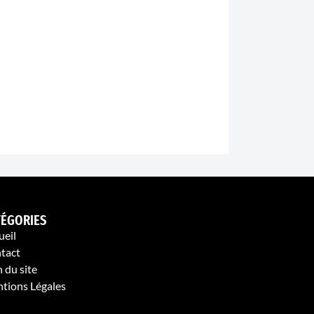
TÉGORIES
ueil
tact
 du site
tions Légales