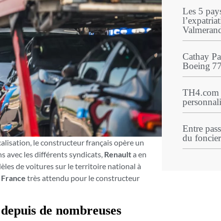
Les 5 pay
l’expatriat
Valmeran
Cathay Pac
Boeing 77
TH4.com r
personnali
Entre pass
du foncier
alisation, le constructeur français opère un
ns avec les différents syndicats,
Renault
a en
les de voitures sur le territoire national à
 France
très attendu pour le constructeur
 depuis de nombreuses